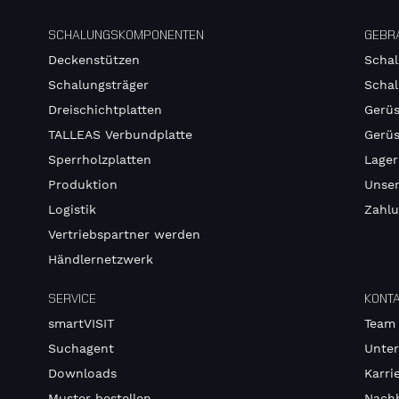
SCHALUNGSKOMPONENTEN
GEBR
Deckenstützen
Schal
Schalungsträger
Schal
Dreischichtplatten
Gerüs
TALLEAS Verbundplatte
Gerüs
Sperrholzplatten
Lager
Produktion
Unser
Logistik
Zahlu
Vertriebspartner werden
Händlernetzwerk
SERVICE
KONT
smartVISIT
Team
Suchagent
Unte
Downloads
Karri
Muster bestellen
Nachh