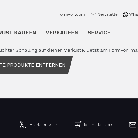
form-on.com
Newsletter
Wha
RÜST KAUFEN
VERKAUFEN
SERVICE
enü öffnen
Untermenü öffnen
Untermenü öffnen
Untermenü
auchter Schalung auf deiner Merkliste. Jetzt am Form-on m
Partner werden
Marketplace