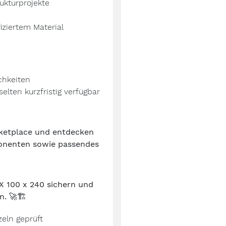
rukturprojekte
iziertem Material
chkeiten
lten kurzfristig verfügbar
ketplace und entdecken
onenten sowie passendes
X 100 x 240 sichern und
n.
🚀🏗️
zeln geprüft