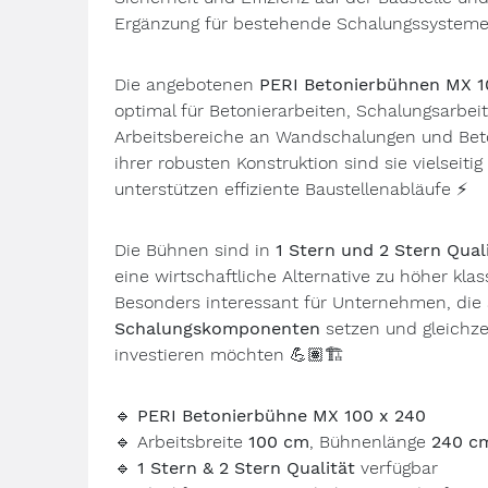
Ergänzung für bestehende Schalungssystem
Die angebotenen
PERI Betonierbühnen MX 1
optimal für Betonierarbeiten, Schalungsarbei
Arbeitsbereiche an Wandschalungen und Bet
ihrer robusten Konstruktion sind sie vielseiti
unterstützen effiziente Baustellenabläufe
⚡
Die Bühnen sind in
1 Stern und 2 Stern Qual
eine wirtschaftliche Alternative zu höher klass
Besonders interessant für Unternehmen, die
Schalungskomponenten
setzen und gleichze
investieren möchten
💪🏽🏗️
🔹
PERI Betonierbühne MX 100 x 240
🔹
Arbeitsbreite
100 cm
, Bühnenlänge
240 c
🔹
1 Stern & 2 Stern Qualität
verfügbar