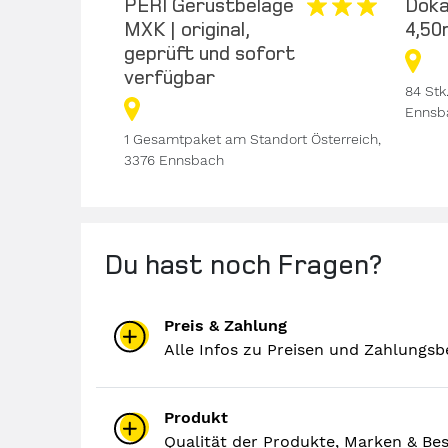
PERI Gerüstbeläge
Doka
X
MXK | original,
4,50
–
geprüft und sofort
verfügbar
84 Stk
Ennsb
1 Gesamtpaket am Standort Österreich,
3376 Ennsbach
erreich, 3376
Du hast noch Fragen?
Preis & Zahlung
Alle Infos zu Preisen und Zahlungs
Produkt
Qualität der Produkte, Marken & Bes