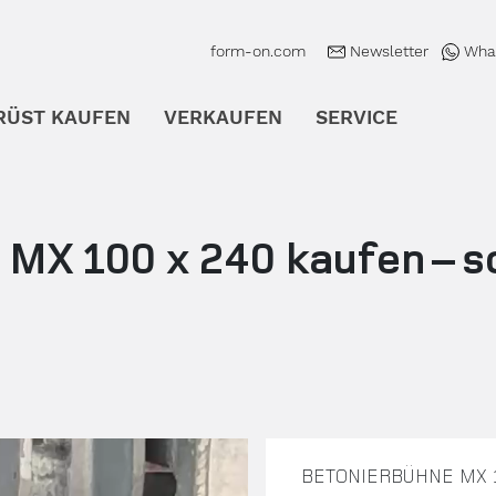
form-on.com
Newsletter
Wha
RÜST KAUFEN
VERKAUFEN
SERVICE
enü öffnen
Untermenü öffnen
Untermenü öffnen
Untermenü
 MX 100 x 240 kaufen – s
BETONIERBÜHNE MX 1