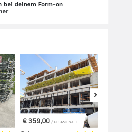
en bei deinem Form-on
ner
€ 359,00
€ 319,0
/ GESAMTPAKET