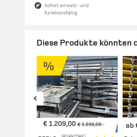
Sofort einsatz- und
funktionsfähig
Diese Produkte könnten d
%
€ 1.209,00
ab 
€ 1.699,00
/
TK.
GESAMTPAKET