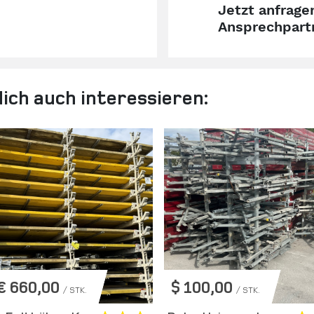
Jetzt anfrag
Ansprechpart
ich auch interessieren:
€ 660,00
$ 100,00
/ STK.
/ STK.