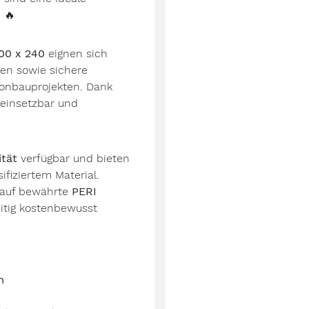
e
🔥
00 x 240
eignen sich
ten sowie sichere
onbauprojekten. Dank
g einsetzbar und
ität
verfügbar und bieten
ifiziertem Material.
 auf bewährte
PERI
itig kostenbewusst
m