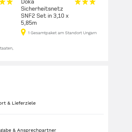
Doka
Doka
Sicherheitsnetz
Sicherheit
SNF2 Set in 3,10 x
SNF2 Set i
5,85m
4,00m
1 Gesamtpaket am Standort Ungarn
1 Gesamtp
taaten,
rt & Lieferziele
kgabe & Ansprechpartner