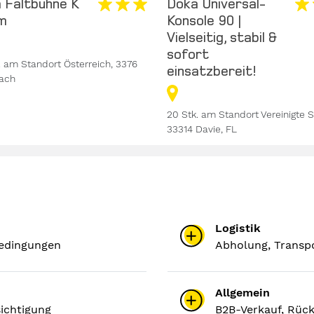
 Faltbühne K
Doka Universal-
m
Konsole 90 |
Vielseitig, stabil &
sofort
. am Standort Österreich, 3376
einsatzbereit!
ach
20 Stk. am Standort Vereinigte S
33314 Davie, FL
Logistik
bedingungen
Abholung, Transpo
Allgemein
ichtigung
B2B-Verkauf, Rüc