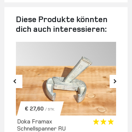
Diese Produkte könnten
dich auch interessieren:
€ 27,60
/ STK.
Doka Framax
Dok
Schnellspanner RU
– g