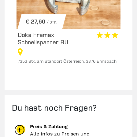
€ 27,60
/ STK.
Doka Framax
Dok
Schnellspanner RU
– g
ach
7353 Stk. am Standort Österreich, 3376 Ennsbach
116 S
Du hast noch Fragen?
Preis & Zahlung
Alle Infos zu Preisen und