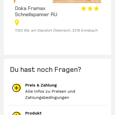
Doka Framax
Dok
Schnellspanner RU
– g
ach
7353 Stk. am Standort Österreich, 3376 Ennsbach
116 S
Du hast noch Fragen?
Preis & Zahlung
Alle Infos zu Preisen und
Zahlungsbedingungen
Produkt