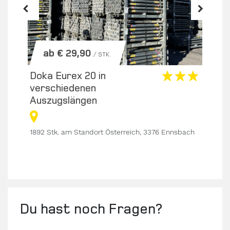
ab € 29,90
/ STK.
Doka Eurex 20 in
Dok
verschiedenen
ver
Auszugslängen
Aus
1892 Stk. am Standort Österreich, 3376 Ennsbach
1948
avie,
Du hast noch Fragen?