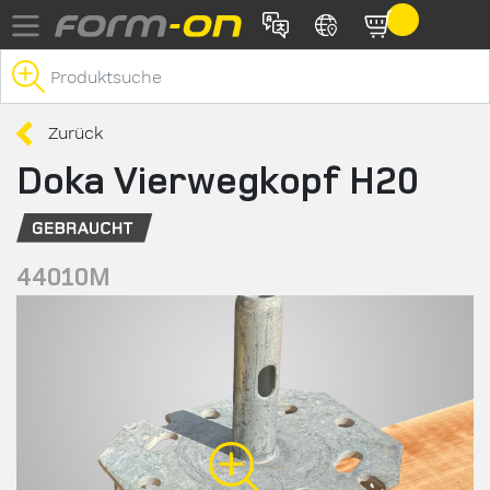
Direkt zum Inhalt
Zurück
Doka Vierwegkopf H20
44010M